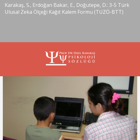
Karakaş, S., Erdoğan Bakar, E., Doğutepe, D.: 3-5 Türk
Ulusal Zeka Ölçeği Kağıt Kalem Formu (TUZÖ-BTT)
Sayfalar