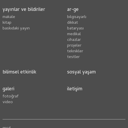
yayınlar ve bildiriler
ar-ge
makale
bilgisayarlı
kitap
dikkat
baskıdaki yayın
bataryası
medikal
cihazlar
projeler
teknikler
testler
bilimsel etkinlik
sosyal yaşam
galeri
i̇letişim
fotoğraf
video
msd