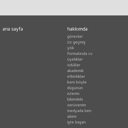
ana sayfa
hakkımda
görevler
öz geçmiş
yök
formatında cv
üyelikler
ödüller
akademik
etkinlikler
beni böyle
düşünün
i̇sterim
bilimdeki
serüvenim
medyada ben
ailem
i̇şte başarı