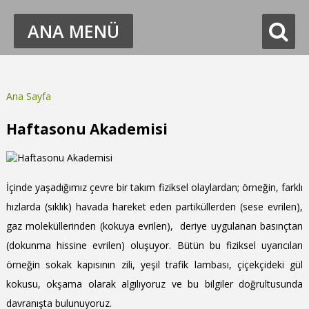
ANA MENÜ
Ana Sayfa
Buradasınız
Haftasonu Akademisi
İçinde yaşadığımız çevre bir takım fiziksel olaylardan; örneğin, farklı
hızlarda (sıklık) havada hareket eden partiküllerden (sese evrilen),
gaz moleküllerinden (kokuya evrilen), deriye uygulanan basınçtan
(dokunma hissine evrilen) oluşuyor. Bütün bu fiziksel uyarıcıları
örneğin sokak kapısının zili, yeşil trafik lambası, çiçekçideki gül
kokusu, okşama olarak algılıyoruz ve bu bilgiler doğrultusunda
davranışta bulunuyoruz.