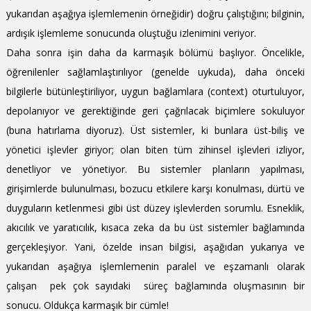
yukarıdan aşağıya işlemlemenin örneğidir) doğru çalıştığını; bilginin,
ardışık işlemleme sonucunda oluştuğu izlenimini veriyor.
Daha sonra işin daha da karmaşık bölümü başlıyor. Öncelikle,
öğrenilenler sağlamlaştırılıyor (genelde uykuda), daha önceki
bilgilerle bütünleştiriliyor, uygun bağlamlara (context) oturtuluyor,
depolanıyor ve gerektiğinde geri çağrılacak biçimlere sokuluyor
(buna hatırlama diyoruz). Üst sistemler, ki bunlara üst-biliş ve
yönetici işlevler giriyor; olan biten tüm zihinsel işlevleri izliyor,
denetliyor ve yönetiyor. Bu sistemler planların yapılması,
girişimlerde bulunulması, bozucu etkilere karşı konulması, dürtü ve
duyguların ketlenmesi gibi üst düzey işlevlerden sorumlu. Esneklik,
akıcılık ve yaratıcılık, kısaca zeka da bu üst sistemler bağlamında
gerçekleşiyor. Yani, özelde insan bilgisi, aşağıdan yukarıya ve
yukarıdan aşağıya işlemlemenin paralel ve eşzamanlı olarak
çalışan pek çok sayıdaki süreç bağlamında oluşmasının bir
sonucu. Oldukça karmaşık bir cümle!