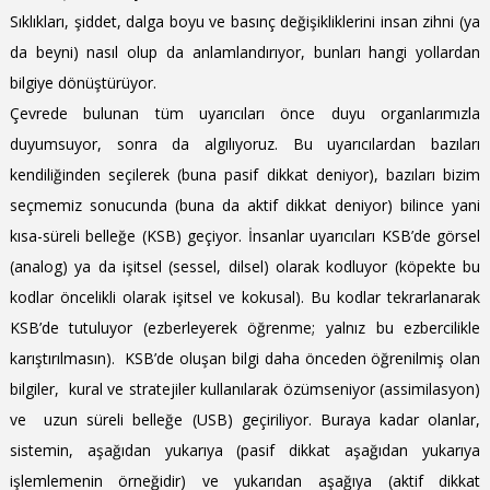
Sıklıkları, şiddet, dalga boyu ve basınç değişikliklerini insan zihni (ya
da beyni) nasıl olup da anlamlandırıyor, bunları hangi yollardan
bilgiye dönüştürüyor.
Çevrede bulunan tüm uyarıcıları önce duyu organlarımızla
duyumsuyor, sonra da algılıyoruz. Bu uyarıcılardan bazıları
kendiliğinden seçilerek (buna pasif dikkat deniyor), bazıları bizim
seçmemiz sonucunda (buna da aktif dikkat deniyor) bilince yani
kısa-süreli belleğe (KSB) geçiyor. İnsanlar uyarıcıları KSB’de görsel
(analog) ya da işitsel (sessel, dilsel) olarak kodluyor (köpekte bu
kodlar öncelikli olarak işitsel ve kokusal). Bu kodlar tekrarlanarak
KSB’de tutuluyor (ezberleyerek öğrenme; yalnız bu ezbercilikle
karıştırılmasın). KSB’de oluşan bilgi daha önceden öğrenilmiş olan
bilgiler, kural ve stratejiler kullanılarak özümseniyor (assimilasyon)
ve uzun süreli belleğe (USB) geçiriliyor. Buraya kadar olanlar,
sistemin, aşağıdan yukarıya (pasif dikkat aşağıdan yukarıya
işlemlemenin örneğidir) ve yukarıdan aşağıya (aktif dikkat