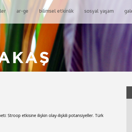
ler
ar-ge
bilimsel etkinlik
sosyal yaşam
gal
ti: Stroop etkisine ilişkin olay-ilişkili potansiyeller. Türk