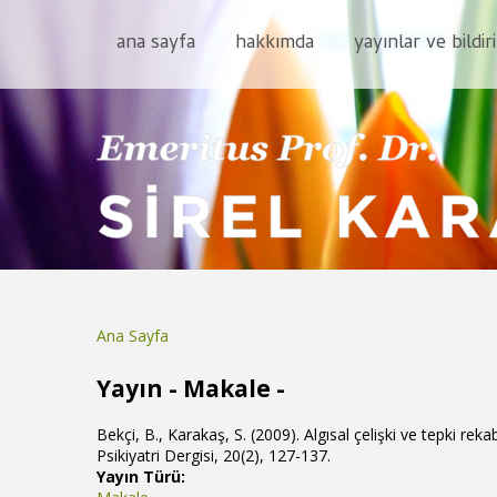
ana sayfa
hakkımda
yayınlar ve bildiri
Ana Sayfa
Buradasınız
Yayın - Makale -
Bekçi, B., Karakaş, S. (2009). Algısal çelişki ve tepki rekabe
Psikiyatri Dergisi, 20(2), 127-137.
Yayın Türü: