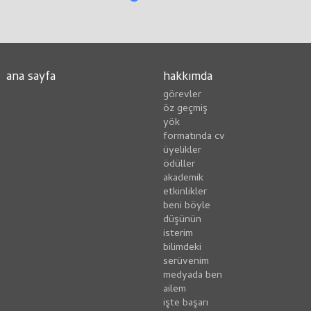
ana sayfa
hakkımda
görevler
öz geçmiş
yök
formatında cv
üyelikler
ödüller
akademik
etkinlikler
beni böyle
düşünün
i̇sterim
bilimdeki
serüvenim
medyada ben
ailem
i̇şte başarı