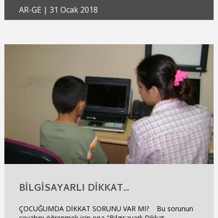
AR-GE
|
31 Ocak 2018
BILGISAYARLI DIKKAT...
ÇOCUĞUMDA DİKKAT SORUNU VAR MI? Bu sorunun
cevabını öğrenmek için ona "Bilgisayarlı Dikkat