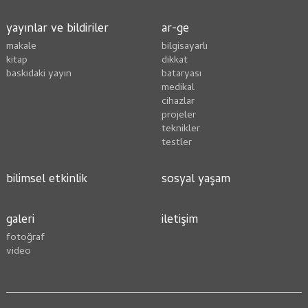
yayınlar ve bildiriler
ar-ge
makale
bilgisayarlı
kitap
dikkat
baskıdaki yayın
bataryası
medikal
cihazlar
projeler
teknikler
testler
bilimsel etkinlik
sosyal yaşam
galeri
i̇letişim
fotoğraf
video