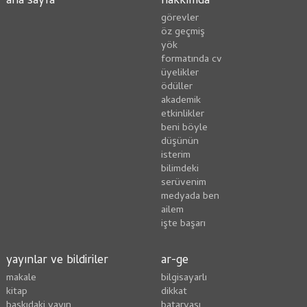
ana sayfa
hakkımda
görevler
öz geçmiş
yök
formatında cv
üyelikler
ödüller
akademik
etkinlikler
beni böyle
düşünün
i̇sterim
bilimdeki
serüvenim
medyada ben
ailem
i̇şte başarı
yayınlar ve bildiriler
ar-ge
makale
bilgisayarlı
kitap
dikkat
baskıdaki yayın
bataryası