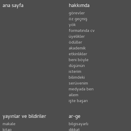
ana sayfa
hakkımda
görevler
öz geçmiş
yök
formatında cv
üyelikler
ödüller
akademik
etkinlikler
beni böyle
düşünün
i̇sterim
bilimdeki
serüvenim
medyada ben
ailem
i̇şte başarı
yayınlar ve bildiriler
ar-ge
makale
bilgisayarlı
kitap
dikkat