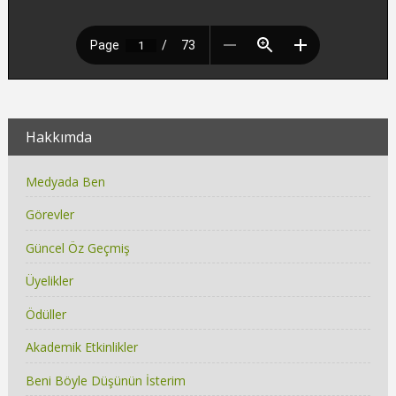
Hakkımda
Medyada Ben
Görevler
Güncel Öz Geçmiş
Üyelikler
Ödüller
Akademik Etkinlikler
Beni Böyle Düşünün İsterim