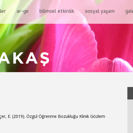
ler
ar-ge
bilimsel etkinlik
sosyal yaşam
gal
nçer, E. (2019). Özgül Öğrenme Bozukluğu Klinik Gözlem