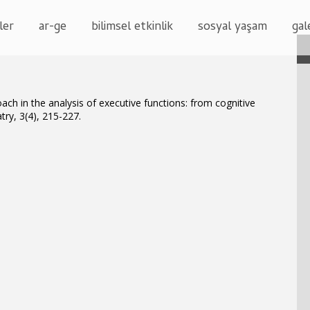
ler
ar-ge
bilimsel etkinlik
sosyal yaşam
gal
oach in the analysis of executive functions: from cognitive
try, 3(4), 215-227.