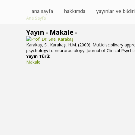
ana sayfa
hakkımda
yayınlar ve bildiri
Ana Sayfa
Buradasınız
Yayın - Makale -
Karakaş, S., Karakaş, H.M. (2000). Multidisciplinary appr
psychology to neuroradiology. Journal of Clinical Psychia
Yayın Türü:
Makale