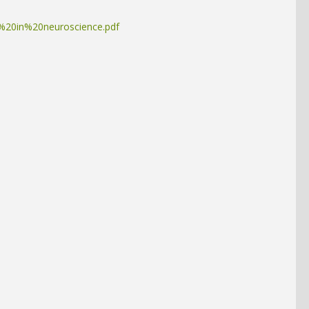
ns%20in%20neuroscience.pdf