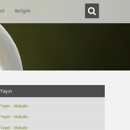
eri
i̇letişim
Yayın
Yayın - Makale -
Yayın - Makale -
Yayın - Makale -