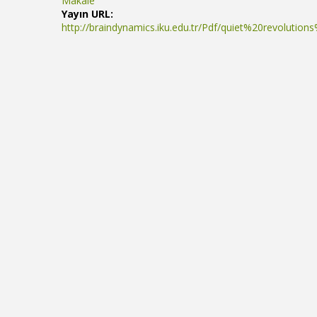
Makale
Yayın URL:
http://braindynamics.iku.edu.tr/Pdf/quiet%20revolutio