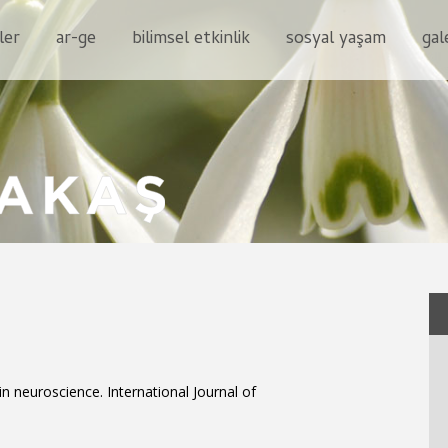
ler
ar-ge
bilimsel etkinlik
sosyal yaşam
gal
 in neuroscience. International Journal of