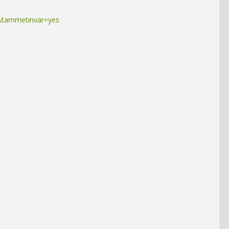
142&tammetinvar=yes