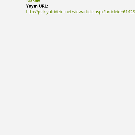
Makale
Yayın URL:
http://psikiyatridizini.net/viewarticle.aspx?articleid=6