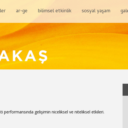
ler
ar-ge
bilimsel etkinlik
sosyal yaşam
gal
 performansında gelişimin niceliksel ve niteliksel etkileri.