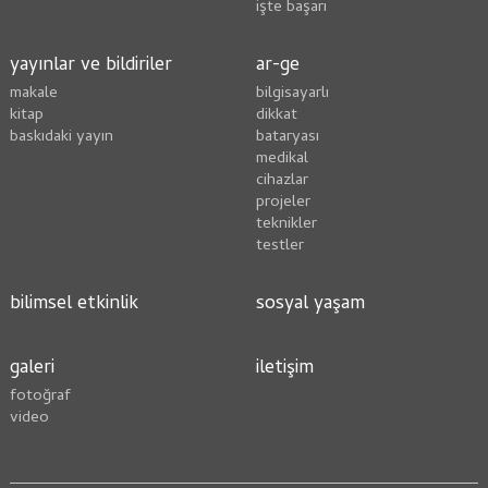
i̇şte başarı
yayınlar ve bildiriler
ar-ge
makale
bilgisayarlı
kitap
dikkat
baskıdaki yayın
bataryası
medikal
cihazlar
projeler
teknikler
testler
bilimsel etkinlik
sosyal yaşam
galeri
i̇letişim
fotoğraf
video