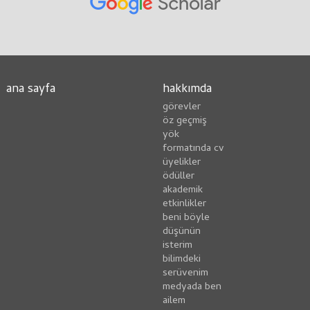
ana sayfa
hakkımda
görevler
öz geçmiş
yök
formatında cv
üyelikler
ödüller
akademik
etkinlikler
beni böyle
düşünün
i̇sterim
bilimdeki
serüvenim
medyada ben
ailem