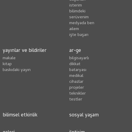
i̇sterim
bilimdeki
serüvenim
medyada ben
ailem
i̇şte başarı
yayınlar ve bildiriler
ar-ge
makale
bilgisayarlı
kitap
dikkat
baskıdaki yayın
bataryası
medikal
cihazlar
projeler
teknikler
testler
bilimsel etkinlik
sosyal yaşam