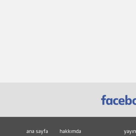
ana sayfa
hakkımda
yayın