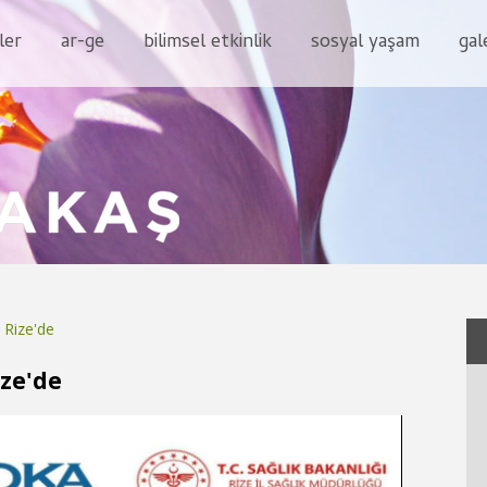
ler
ar-ge
bilimsel etkinlik
sosyal yaşam
gal
 Rize'de
ize'de