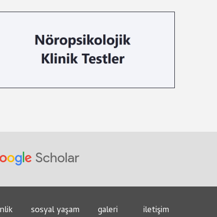
nlik
sosyal yaşam
galeri
i̇letişim