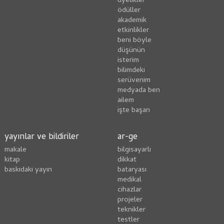
üyelikler
ödüller
akademik
etkinlikler
beni böyle
düşünün
i̇sterim
bilimdeki
serüvenim
medyada ben
ailem
i̇şte başarı
yayınlar ve bildiriler
ar-ge
makale
bilgisayarlı
kitap
dikkat
baskıdaki yayın
bataryası
medikal
cihazlar
projeler
teknikler
testler