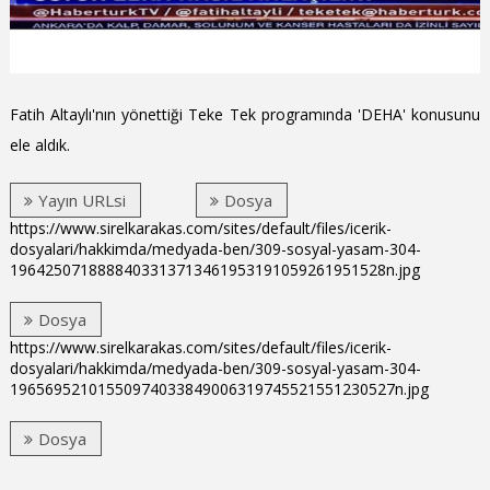
Fatih Altaylı'nın yönettiği Teke Tek programında 'DEHA' konusunu
ele aldık.
Yayın URLsi
Dosya
https://www.sirelkarakas.com/sites/default/files/icerik-
dosyalari/hakkimda/medyada-ben/309-sosyal-yasam-304-
1964250718888403313713461953191059261951528n.jpg
Dosya
https://www.sirelkarakas.com/sites/default/files/icerik-
dosyalari/hakkimda/medyada-ben/309-sosyal-yasam-304-
19656952101550974033849006319745521551230527n.jpg
Dosya