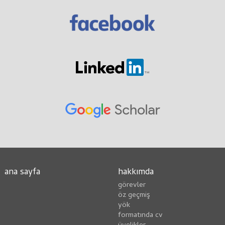
ana sayfa
hakkımda
görevler
öz geçmiş
yök
formatında cv